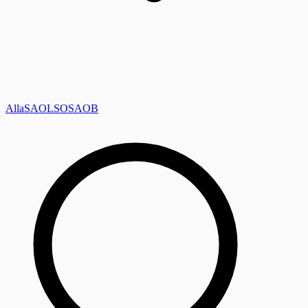
Alla
SAOL
SO
SAOB