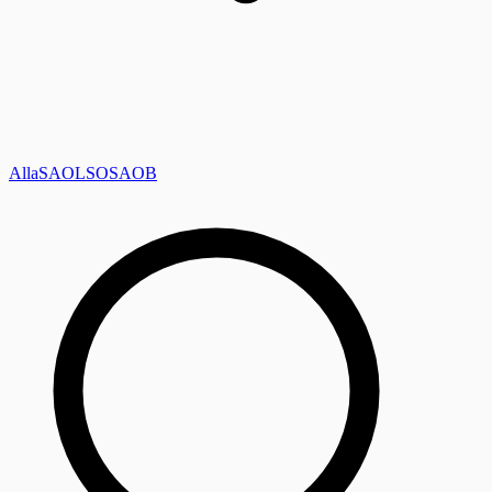
Alla
SAOL
SO
SAOB