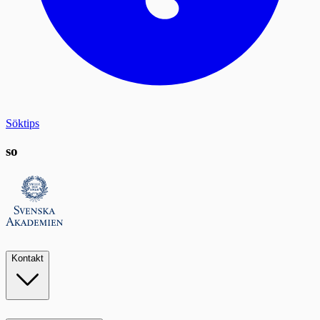
Söktips
so
Kontakt