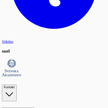
Söktips
saol
Kontakt