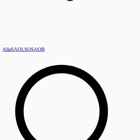
Alla
SAOL
SO
SAOB