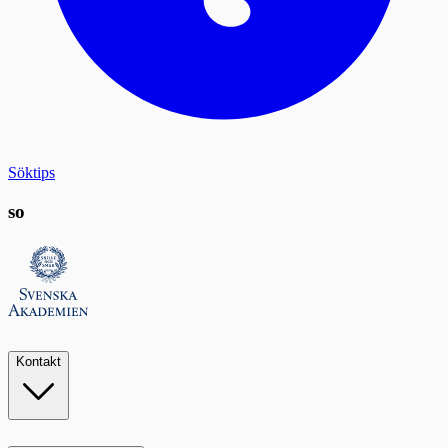
Söktips
so
Kontakt