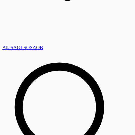
Alla
SAOL
SO
SAOB