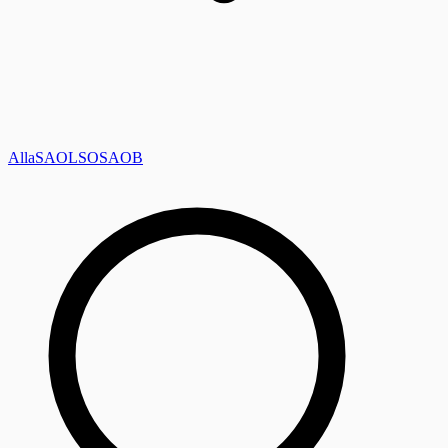
Alla
SAOL
SO
SAOB