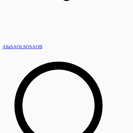
Alla
SAOL
SO
SAOB