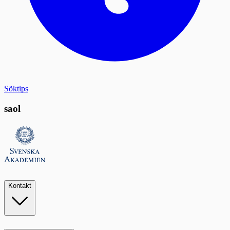
Söktips
saol
Kontakt