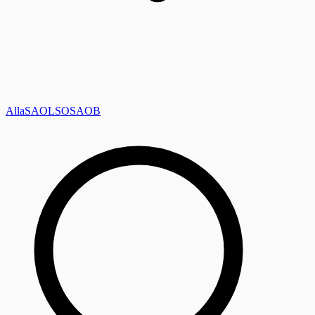
Alla
SAOL
SO
SAOB