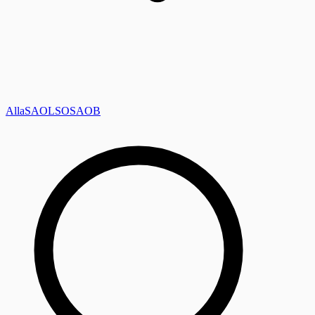
Alla
SAOL
SO
SAOB