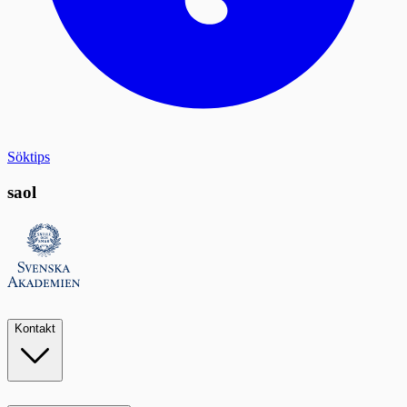
Söktips
saol
Kontakt