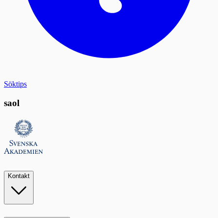
Söktips
saol
Kontakt