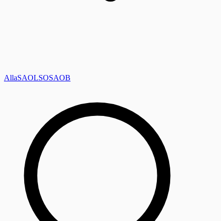
Alla
SAOL
SO
SAOB