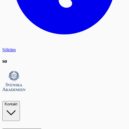
Söktips
so
Kontakt