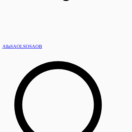
Alla
SAOL
SO
SAOB