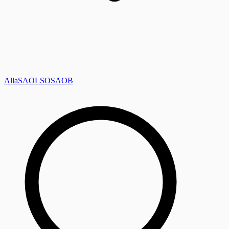
Alla
SAOL
SO
SAOB