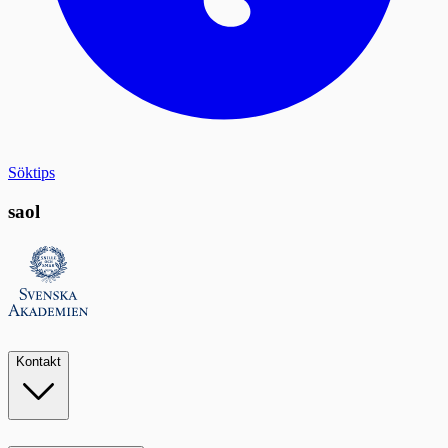
Söktips
saol
Kontakt