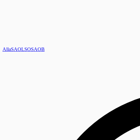
Alla
SAOL
SO
SAOB