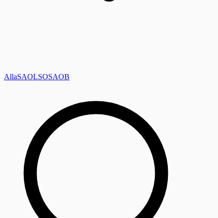
Alla
SAOL
SO
SAOB