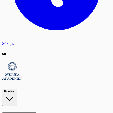
Söktips
so
Kontakt