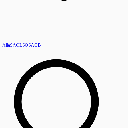
Alla
SAOL
SO
SAOB