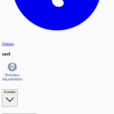
Söktips
saol
Kontakt