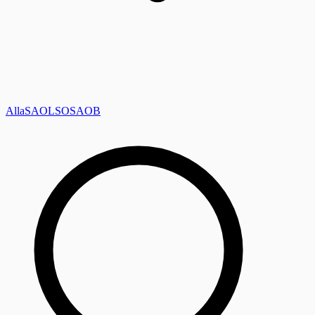
Alla
SAOL
SO
SAOB