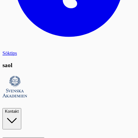
Söktips
saol
Kontakt