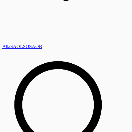
Alla
SAOL
SO
SAOB