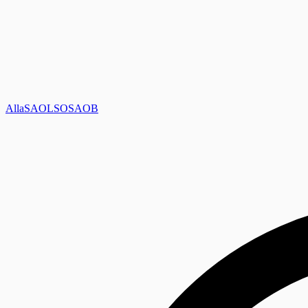
Alla
SAOL
SO
SAOB