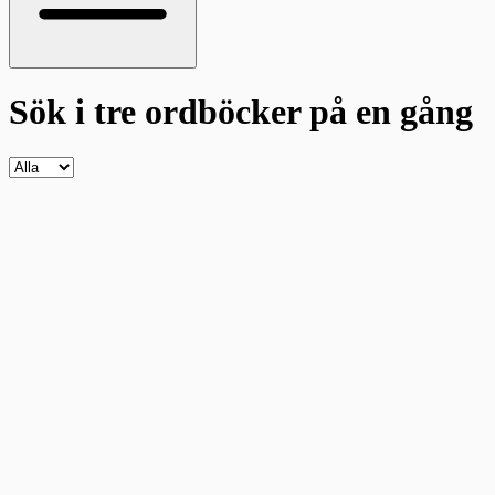
Sök i tre ordböcker
på en gång