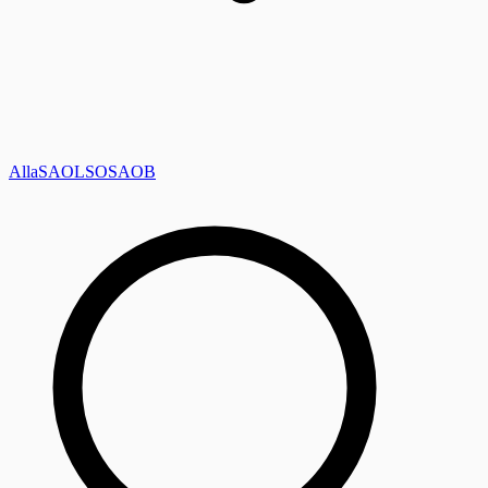
Alla
SAOL
SO
SAOB