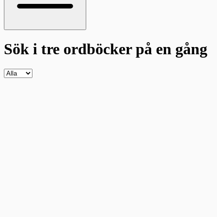
Sök i tre ordböcker
på en gång