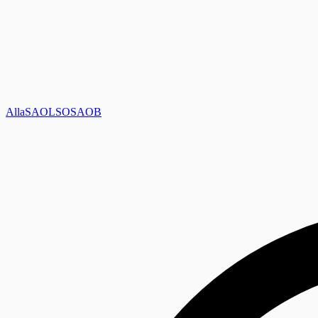
Alla
SAOL
SO
SAOB