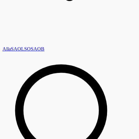
Alla
SAOL
SO
SAOB