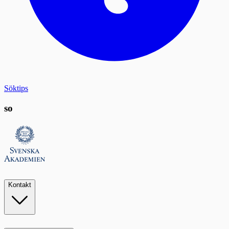
Söktips
so
Kontakt