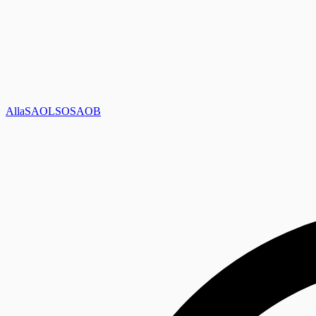
Alla
SAOL
SO
SAOB