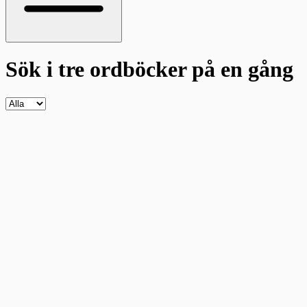
Sök i tre ordböcker
på en gång