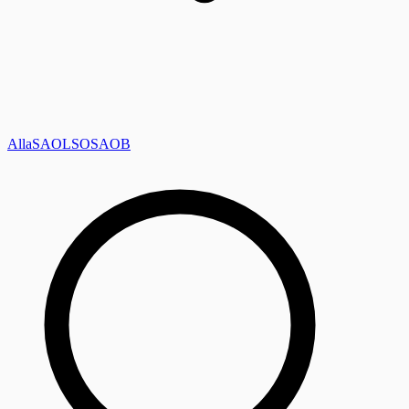
Alla
SAOL
SO
SAOB