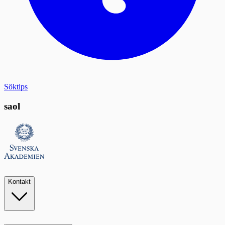
Söktips
saol
Kontakt