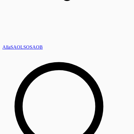
Alla
SAOL
SO
SAOB