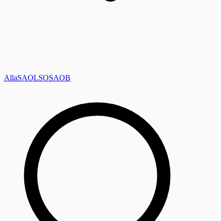
Alla
SAOL
SO
SAOB