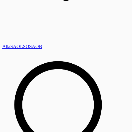
Alla
SAOL
SO
SAOB