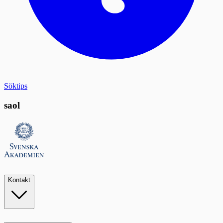
Söktips
saol
Kontakt