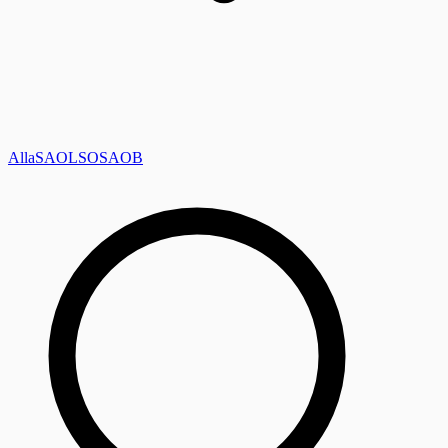
Alla
SAOL
SO
SAOB