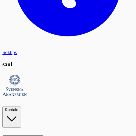
Söktips
saol
Kontakt