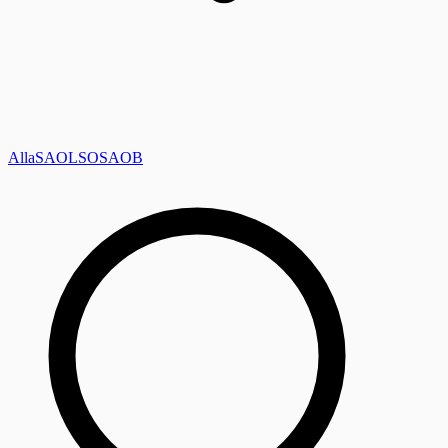
Alla
SAOL
SO
SAOB