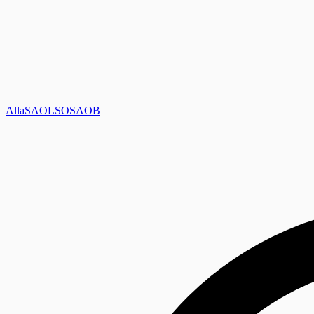
Alla
SAOL
SO
SAOB