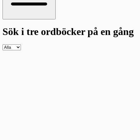
Sök i tre ordböcker
på en gång