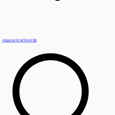
Alla
SAOL
SO
SAOB