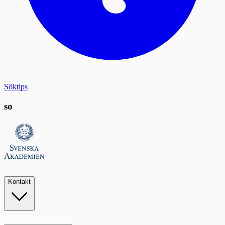
Söktips
so
Kontakt