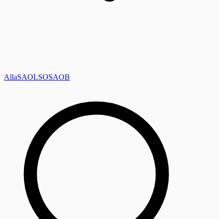
Alla
SAOL
SO
SAOB