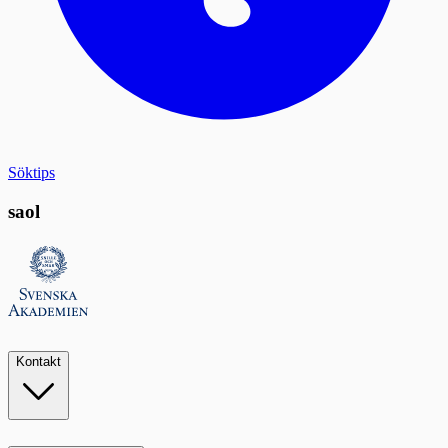
Söktips
saol
Kontakt