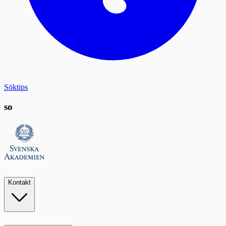
Söktips
so
Kontakt