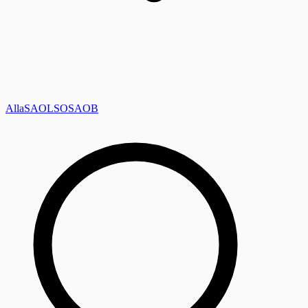
Alla
SAOL
SO
SAOB