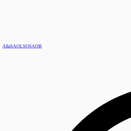
Alla
SAOL
SO
SAOB