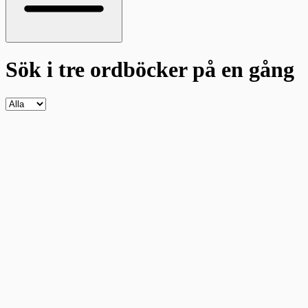
Sök i tre ordböcker
på en gång