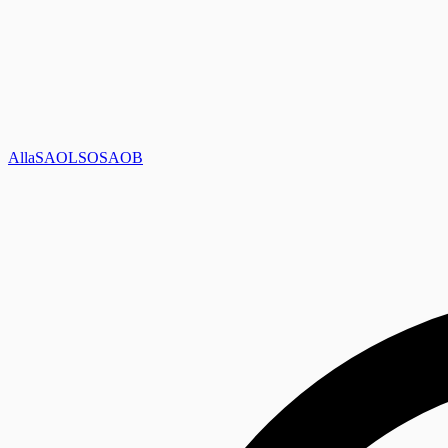
Alla
SAOL
SO
SAOB