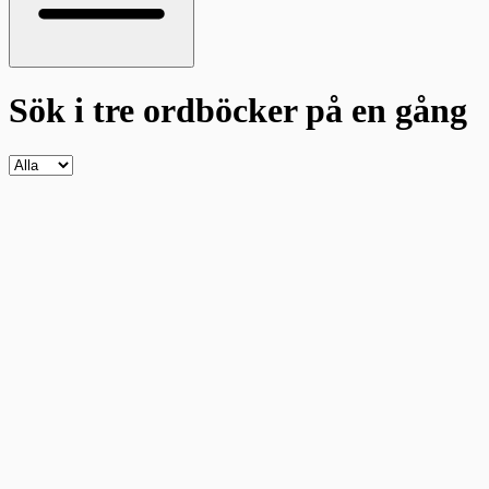
Sök i tre ordböcker
på en gång