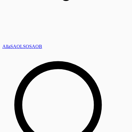
Alla
SAOL
SO
SAOB