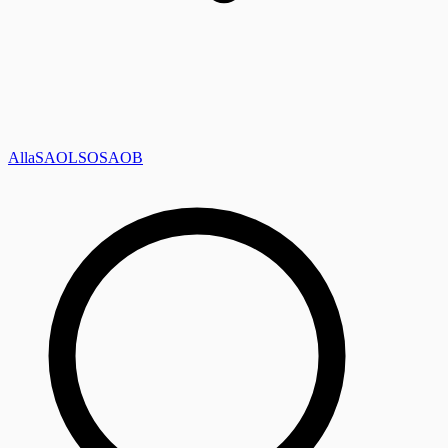
Alla
SAOL
SO
SAOB