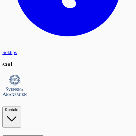
Söktips
saol
Kontakt