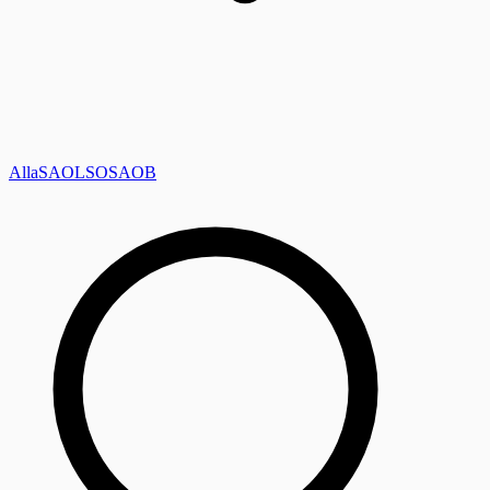
Alla
SAOL
SO
SAOB