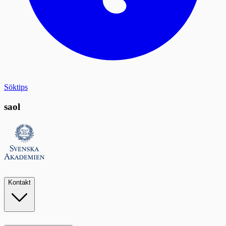
Söktips
saol
Kontakt