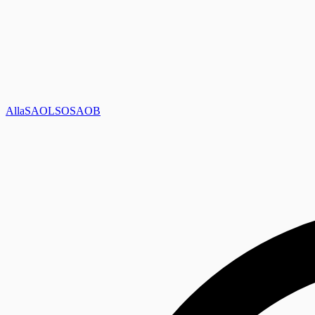
Alla
SAOL
SO
SAOB