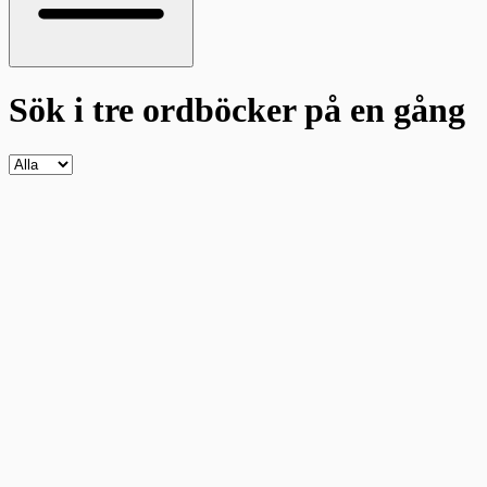
Sök i tre ordböcker
på en gång