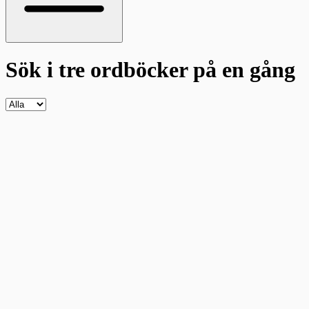
Sök i tre ordböcker
på en gång