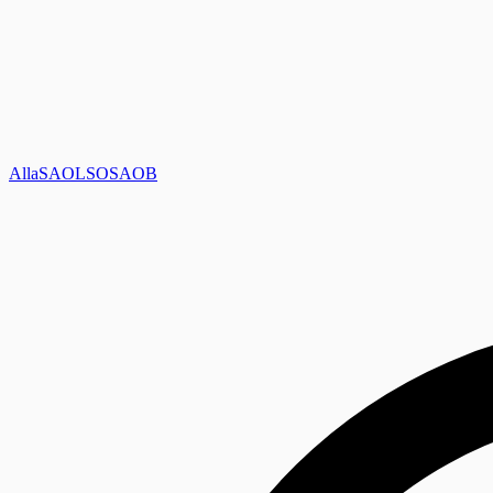
Alla
SAOL
SO
SAOB