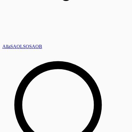
Alla
SAOL
SO
SAOB