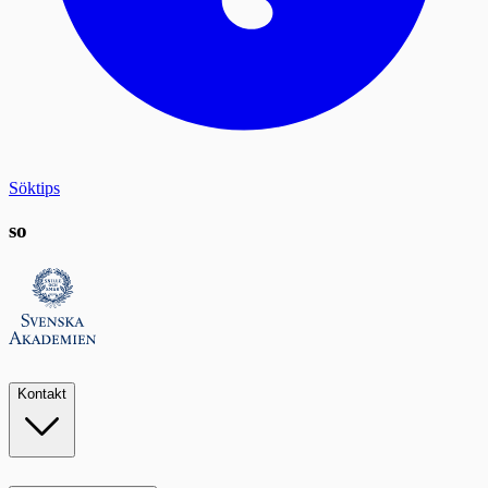
Söktips
so
Kontakt