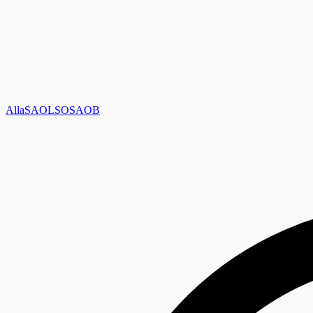
Alla
SAOL
SO
SAOB