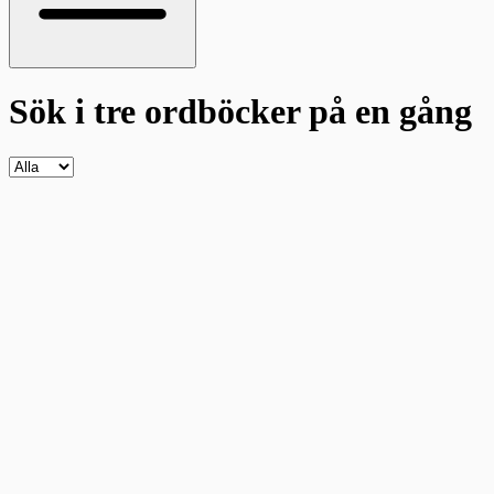
Sök i tre ordböcker
på en gång