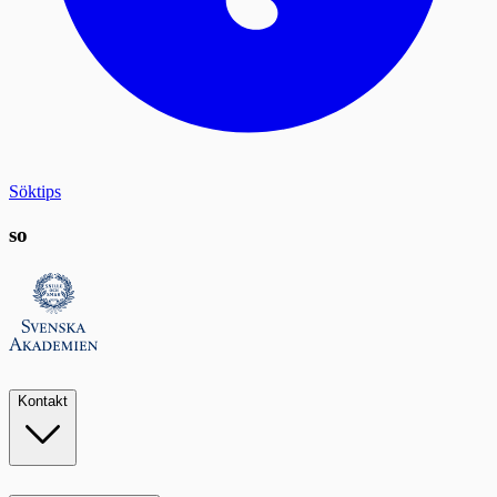
Söktips
so
Kontakt