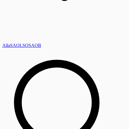
Alla
SAOL
SO
SAOB