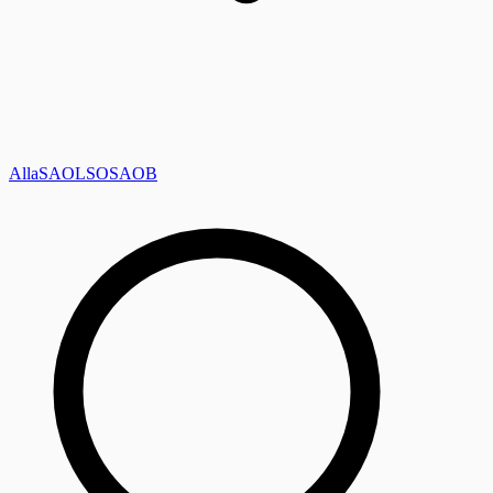
Alla
SAOL
SO
SAOB