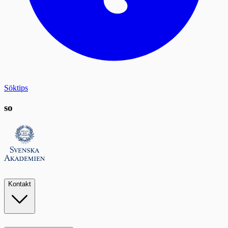
Söktips
so
Kontakt