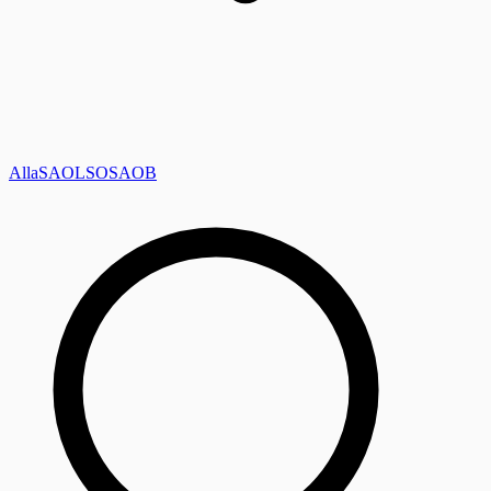
Alla
SAOL
SO
SAOB