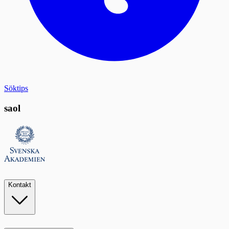
Söktips
saol
Kontakt