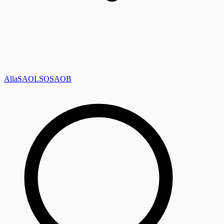
Alla
SAOL
SO
SAOB