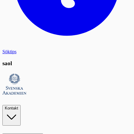
Söktips
saol
Kontakt