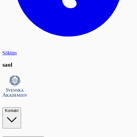
Söktips
saol
Kontakt