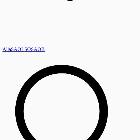
Alla
SAOL
SO
SAOB