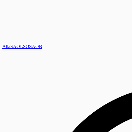
Alla
SAOL
SO
SAOB