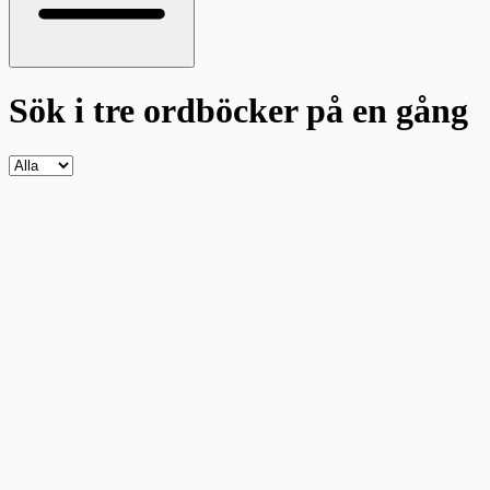
Sök i tre ordböcker
på en gång