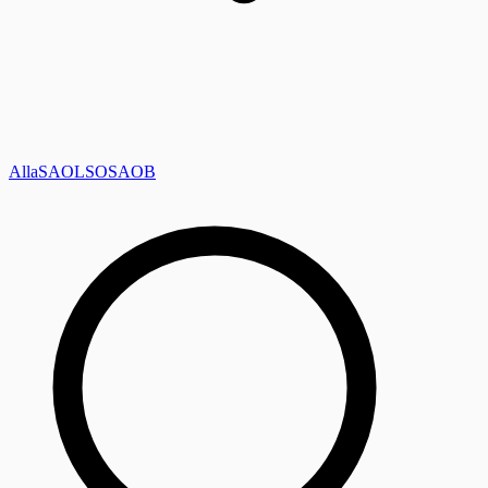
Alla
SAOL
SO
SAOB