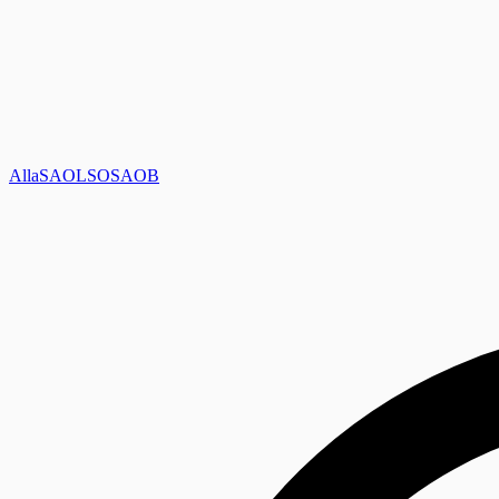
Alla
SAOL
SO
SAOB