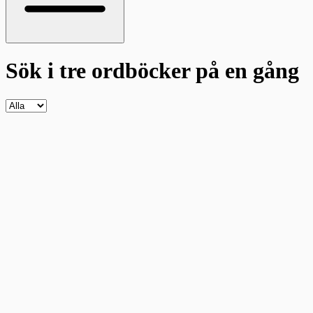
Sök i tre ordböcker
på en gång