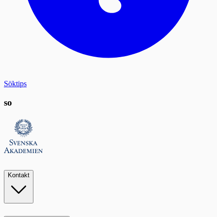
Söktips
so
Kontakt