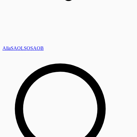
Alla
SAOL
SO
SAOB