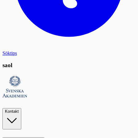
Söktips
saol
Kontakt