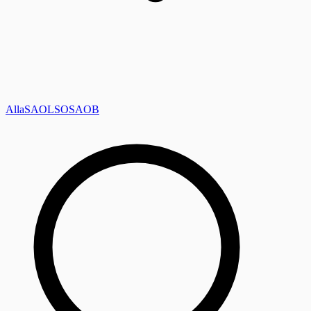
Alla
SAOL
SO
SAOB